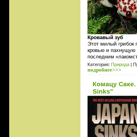
Кровавый зуб
Этот милый грибок 
кровью и пахнущую к
последним «лакомст
Категория:
Природа
| П
подробнее>>>
Комацу Саке.
Sinks"