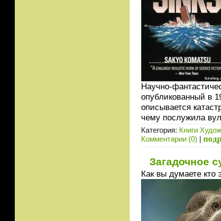
Научно-фантастичес
опубликованный в 19
описывается катаст
чему послужила вул
Категория:
Книги Худо
под
Комментарии (0)
|
Загадочное с
Как вы думаете кто 