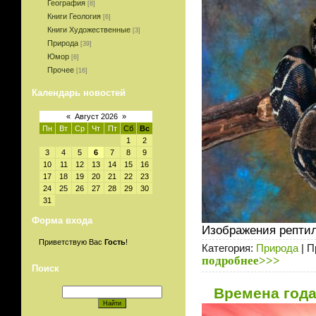
География
[8]
Книги Геология
[6]
Книги Художественные
[3]
Природа
[39]
Юмор
[6]
Прочее
[16]
Календарь новостей
«
Август 2026
»
Пн
Вт
Ср
Чт
Пт
Сб
Вс
1
2
3
4
5
6
7
8
9
10
11
12
13
14
15
16
17
18
19
20
21
22
23
24
25
26
27
28
29
30
31
Форма входа
Изображения репти
Приветствую Вас
Гость
!
Категория:
Природа
| П
подробнее>>>
Поиск
Времена года 