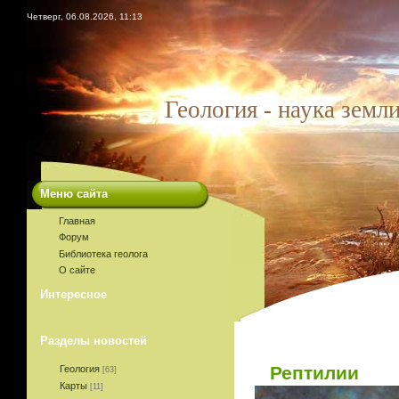
Четверг, 06.08.2026, 11:13
Геология - наука земл
Меню сайта
Главная
Форум
Библиотека геолога
О сайте
Интересное
Разделы новостей
Рептилии
Геология
[63]
Карты
[11]